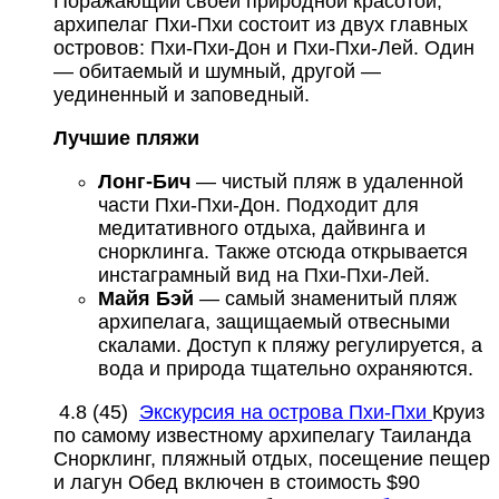
Поражающий своей природной красотой,
архипелаг Пхи-Пхи состоит из двух главных
островов: Пхи-Пхи-Дон и Пхи-Пхи-Лей. Один
— обитаемый и шумный, другой —
уединенный и заповедный.
Лучшие пляжи
Лонг-Бич
— чистый пляж в удаленной
части Пхи-Пхи-Дон. Подходит для
медитативного отдыха, дайвинга и
снорклинга. Также отсюда открывается
инстаграмный вид на Пхи-Пхи-Лей.
Майя Бэй
— самый знаменитый пляж
архипелага, защищаемый отвесными
скалами. Доступ к пляжу регулируется, а
вода и природа тщательно охраняются.
4.8
(45)
Экскурсия на острова Пхи-Пхи
Круиз
по самому известному архипелагу Таиланда
Cнорклинг, пляжный отдых, посещение пещер
и лагун
Обед включен в стоимость
$90