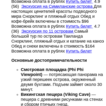
Возможна оплата в рублях
Купить билет
4.9
(56)
Экскурсия на Симиланские острова
Для
настоящих ценителей красоты подводного
мира
Cнорклинг и пляжный отдых
Обед и
кофе-брейк включены в стоимость
$96
Возможна оплата в рублях
Купить билет
4.7
(36)
Экскурсия по 11 островам
Самый
большой тур по островам Таиланда
Cнорклинг, пляжный отдых и катание на каноэ
Обед и снеки включены в стоимость
$164
Возможна оплата в рублях
Купить билет
Основные достопримечательности
Смотровая площадка (Phi Phi
Viewpoint)
— потрясающая панорама на
узкий перешеек острова, окруженный
двумя бухтами. Подъем займет около 30
минут.
Викингская пещера (Viking Cave)
—
пещера с древними рисунками на стенах
и сбором птичьих гнезд.