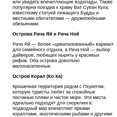
или увидеть впечатляющие водопады. Также
популярна поездка к храму Ват Суван Куха,
известному статуей лежащего Будды и
местными обитателями — дружелюбными
обезьянами.
Острова Рача Яй и Рача Ной
Рача Яй — более «цивилизованный» вариант
для семейного отдыха, а Рача Ной — выбор
дайверов, любящих нырять у красивых
рифов. Оба острова довольно
малонаселенные.
Остров Корал (Ко Ха)
Крошечная территория рядом с Пхукетом,
которую туристы любят за спокойные
песчаные пляжи и чистое море. Эти места
идеально подходят для снорклинга:
подводный мир впечатляет яркими
кораллами, экзотическими рыбами и другими