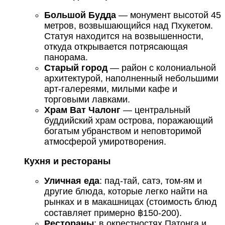
Большой Будда
— монумент высотой 45
метров, возвышающийся над Пхукетом.
Статуя находится на возвышенности,
откуда открывается потрясающая
панорама.
Старый город
— район с колониальной
архитектурой, наполненный небольшими
арт-галереями, милыми кафе и
торговыми лавками.
Храм Ват Чалонг
— центральный
буддийский храм острова, поражающий
богатым убранством и неповторимой
атмосферой умиротворения.
Кухня и рестораны
Уличная еда
: пад-тай, сатэ, том-ям и
другие блюда, которые легко найти на
рынках и в макашницах (стоимость блюд
составляет примерно ฿150-200).
Рестораны
: в окрестностях Патонга и